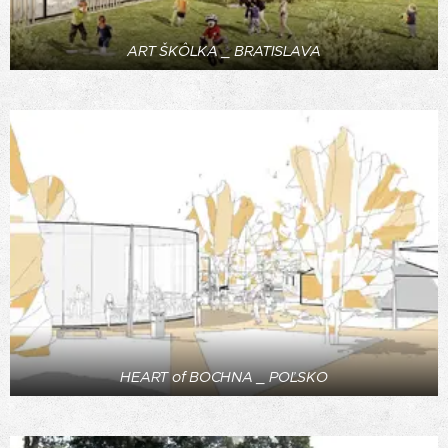
ART ŠKÔLKA _ BRATISLAVA
HEART of BOCHNA _ POĽSKO