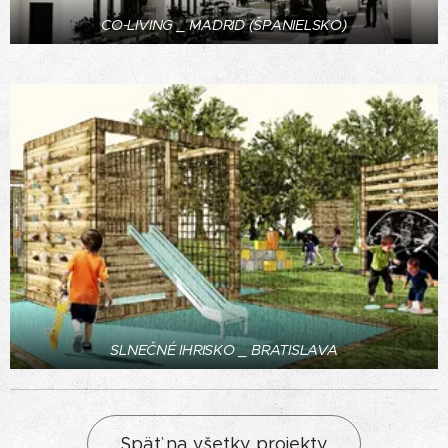
CO-LIVING _ MADRID (ŠPANIELSKO)
SLNEČNÉ IHRISKO _ BRATISLAVA
Späť na všetky projekty