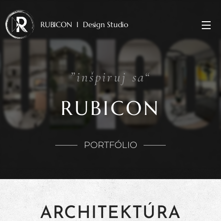
RUBICON I Design Studio
”inšpiruj sa“
RUBICON
PORTFÓLIO
ARCHITEKTÚRA