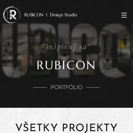
RUBICON I Design Studio
”inšpiruj sa“
RUBICON
PORTFÓLIO
VŠETKY PROJEKTY