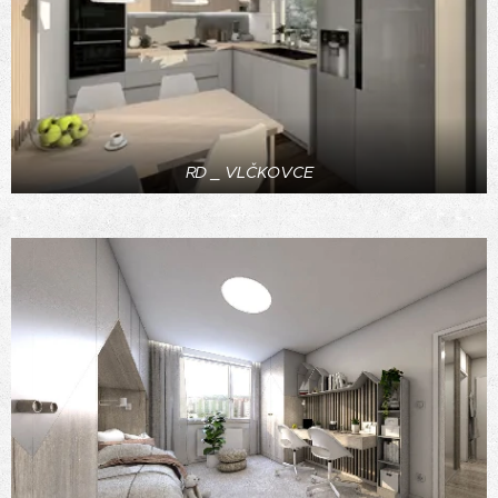
RD _ VLČKOVCE