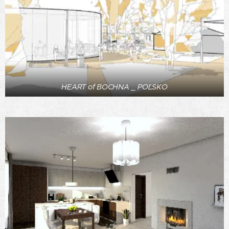
HEART of BOCHNA _ POĽSKO