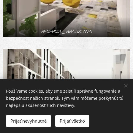
RECEPCIA _ BRATISLAVA
Používame cookies, aby sme zaistili správne fungovanie a
bezpečnosť našich stránok. Tým vám môžeme poskytnúť tú
najlepšiu skúsenosť z ich návštevy.
Prijať nevyhnutné
Prijať všetko
CO-LIVING _ MADRID (ŠPANIELSKO)